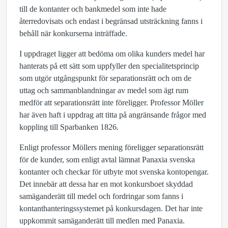
till de kontanter och bankmedel som inte hade
återredovisats och endast i begränsad utsträckning fanns i
behåll när konkurserna inträffade.
I uppdraget ligger att bedöma om olika kunders medel har
hanterats på ett sätt som uppfyller den specialitetsprincip
som utgör utgångspunkt för separationsrätt och om de
uttag och sammanblandningar av medel som ägt rum
medför att separationsrätt inte föreligger. Professor Möller
har även haft i uppdrag att titta på angränsande frågor med
koppling till Sparbanken 1826.
Enligt professor Möllers mening föreligger separationsrätt
för de kunder, som enligt avtal lämnat Panaxia svenska
kontanter och checkar för utbyte mot svenska kontopengar.
Det innebär att dessa har en mot konkursboet skyddad
samäganderätt till medel och fordringar som fanns i
kontanthanteringssystemet på konkursdagen. Det har inte
uppkommit samäganderätt till medlen med Panaxia.