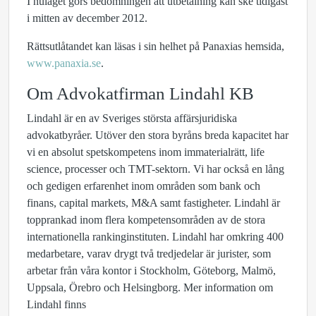
I nuläget görs bedömningen att utbetalning kan ske tidigast
i mitten av december 2012.
Rättsutlåtandet kan läsas i sin helhet på Panaxias hemsida,
www.panaxia.se
.
Om Advokatfirman Lindahl KB
Lindahl är en av Sveriges största affärsjuridiska
advokatbyråer. Utöver den stora byråns breda kapacitet har
vi en absolut spetskompetens inom immaterialrätt, life
science, processer och TMT-sektorn. Vi har också en lång
och gedigen erfarenhet inom områden som bank och
finans, capital markets, M&A samt fastigheter. Lindahl är
topprankad inom flera kompetensområden av de stora
internationella rankinginstituten.
Lindahl har omkring 400
medarbetare, varav drygt två tredjedelar är jurister
, som
arbetar från våra kontor i Stockholm, Göteborg, Malmö,
Uppsala, Örebro och Helsingborg. Mer information om
Lindahl finns