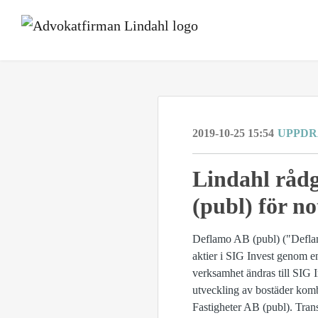
2019-10-25 15:54
UPPD
Lindahl rådg
(publ) för n
Deflamo AB (publ) ("Deflamo
aktier i SIG Invest genom e
verksamhet ändras till SIG I
utveckling av bostäder komb
Fastigheter AB (publ). Tran