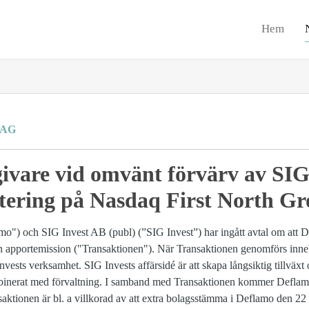
Hem
RAG
ivare vid omvänt förvärv av SIG
otering på Nasdaq First North G
") och SIG Invest AB (publ) (”SIG Invest”) har ingått avtal om att D
n apportemission ("Transaktionen"). När Transaktionen genomförs inneb
nvests verksamhet. SIG Invests affärsidé är att skapa långsiktig tillvä
inerat med förvaltning. I samband med Transaktionen kommer Deflamo a
saktionen är bl. a villkorad av att extra bolagsstämma i Deflamo den 