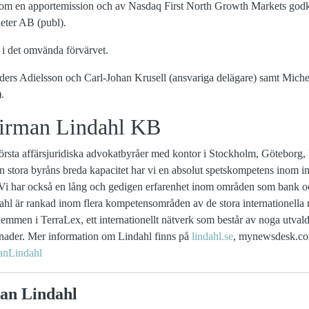
nom en apportemission och av Nasdaq First North Growth Markets godk
heter AB (publ).
 i det omvända förvärvet.
ders Adielsson och Carl-Johan Krusell (ansvariga delägare) samt Mich
.
irman Lindahl KB
törsta affärsjuridiska advokatbyråer med kontor i Stockholm, Götebor
stora byråns breda kapacitet har vi en absolut spetskompetens inom imma
Vi har också en lång och gedigen erfarenhet inom områden som bank och
hl är rankad inom flera kompetensområden av de stora internationella 
emmen i TerraLex, ett internationellt nätverk som består av noga utval
knader. Mer information om Lindahl finns på
lindahl.se
, mynewsdesk.com
anLindahl
an Lindahl