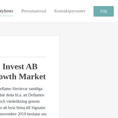
Nyheter
Pressmaterial
Kontaktpersoner
Följ
 Invest AB
rowth Market
eflamo förvärvar samtliga
är detta bl.a. att Deflamos
xt och värdeökning genom
tt byta firma till Signatur
22 november 2019 beslutar om