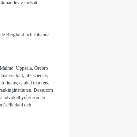
ännande av fortsatt
elle Berglund och Johanna
g, Malmö, Uppsala, Örebro
terialrätt, life science,
 finans, capital markets,
rankinginstituten. Dessutom
da advokatbyråer som är
/se/lindahl och