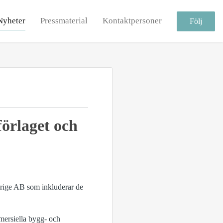
Nyheter
Pressmaterial
Kontaktpersoner
Följ
förlaget och
erige AB som inkluderar de
mersiella bygg- och