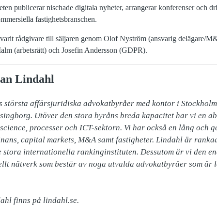
ten publicerar nischade digitala nyheter, arrangerar konferenser och dri
mmersiella fastighetsbranschen.
varit rådgivare till säljaren genom Olof Nyström (ansvarig delägare/
lm (arbetsrätt) och Josefin Andersson (GDPR).
an Lindahl
s största affärsjuridiska advokatbyråer med kontor i Stockholm
ingborg. Utöver den stora byråns breda kapacitet har vi en ab
e science, processer och ICT-sektorn. Vi har också en lång och g
ans, capital markets, M&A samt fastigheter. Lindahl är rankad
stora internationella rankinginstituten. Dessutom är vi den e
nellt nätverk som består av noga utvalda advokatbyråer som är l
hl finns på lindahl.se.