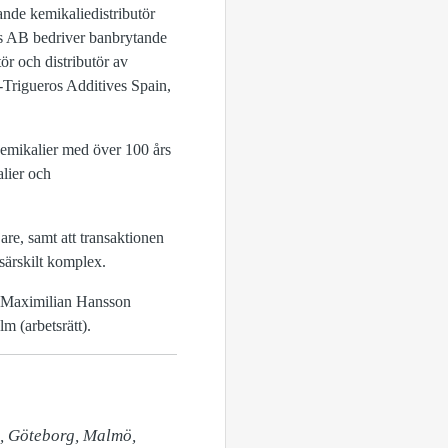
e kemikaliedistributör
es AB bedriver banbrytande
r och distributör av
o-Trigueros Additives Spain,
emikalier med över 100 års
alier och
are, samt att transaktionen
 särskilt komplex.
 Maximilian Hansson
m (arbetsrätt).
, Göteborg, Malmö, 