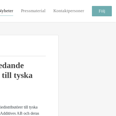
Nyheter
Pressmaterial
Kontaktpersoner
Följ
ledande
till tyska
edistributörer till tyska
Additives AB och deras