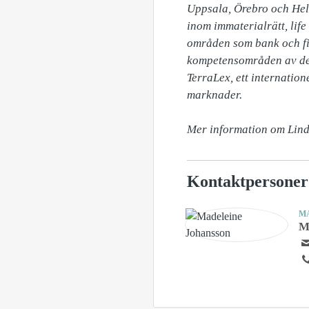
Uppsala, Örebro och Hels
inom immaterialrätt, lif
områden som bank och fin
kompetensområden av de 
TerraLex, ett internatio
marknader. 

Mer information om Linda
Kontaktpersoner
M
M