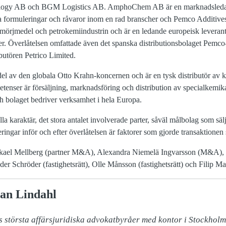
ology AB och BGM Logistics AB. AmphoChem AB är en marknadsledand
a formuleringar och råvaror inom en rad branscher och Pemco Additiv
mörjmedel och petrokemiindustrin och är en ledande europeisk leverantö
ter. Överlåtelsen omfattade även det spanska distributionsbolaget Pemc
ibutören Petrico Limited.
av den globala Otto Krahn-koncernen och är en tysk distributör av k
tenser är försäljning, marknadsföring och distribution av specialkemik
 bolaget bedriver verksamhet i hela Europa.
la karaktär, det stora antalet involverade parter, såväl målbolag som sälj
eringar inför och efter överlåtelsen är faktorer som gjorde transaktionen
ikael Mellberg (partner M&A), Alexandra Niemelä Ingvarsson (M&A),
 Schröder (fastighetsrätt), Olle Månsson (fastighetsrätt) och Filip Mal
an Lindahl
s största affärsjuridiska advokatbyråer med kontor i Stockholm