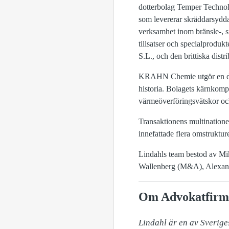
dotterbolag Temper Techn
som levererar skräddarsydd
verksamhet inom bränsle-, s
tillsatser och specialproduk
S.L., och den brittiska distr
KRAHN Chemie utgör en del 
historia. Bolagets kärnkompe
värmeöverföringsvätskor och
Transaktionens multinationel
innefattade flera omstruktur
Lindahls team bestod av M
Wallenberg (M&A), Alexander
Om Advokatfirm
Lindahl är en av Sverige