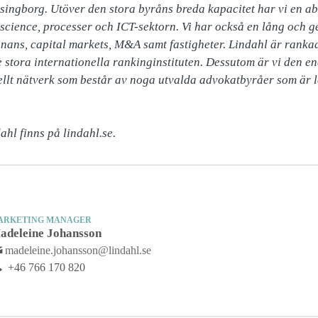
ingborg. Utöver den stora byråns breda kapacitet har vi en ab
e science, processer och ICT-sektorn. Vi har också en lång och g
ans, capital markets, M&A samt fastigheter. Lindahl är rankad
stora internationella rankinginstituten. Dessutom är vi den e
nellt nätverk som består av noga utvalda advokatbyråer som är l
hl finns på lindahl.se.
ARKETING MANAGER
adeleine Johansson
madeleine.johansson@lindahl.se
+46 766 170 820