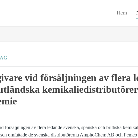
Hem
RAG
ivare vid försäljningen av flera 
utländska kemikaliedistributörer 
mie
vid försäljningen av flera ledande svenska, spanska och brittiska kemikali
en omfattade de svenska distributörerna AmphoChem AB och Pemco 