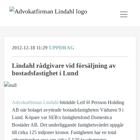
2012-12-18 11:29
UPPDRAG
Lindahl rådgivare vid försäljning av
bostadsfastighet i Lund
Advokatfirman Lindahl
biträdde Leif H Persson Holding
AB när bolaget avyttrade bostadsfastigheten Väduren 9 i
Lund. Köpare var SEB:s fastighetsfond Domestica
Bostäder AB. Det underliggande fastighetsvärdet uppgår
till cirka 125 miljoner kronor. Fastigheten har en total
uthyrningsbar area om cirka 5 520 kvadratmeter.