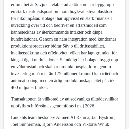
erfarenhet är Sävjo en etablerad aktör som har byggt upp
en stark marknadsposition inom högkvalitativa plastdosor
för nikotinpåsar. Bolaget har uppvisat en stark finansiell
utveckling över tid och bedriver en affärsmodell som
kännetecknas av återkommande intäkter och djupa
kundrelationer. Genom en nära integration med kundernas
produktionsprocesser bidrar Sävjo till driftsstabilitet,
kvalitetssäkring och effektivitet, vilket har lagt grunden för
långsiktiga kundrelationer. Samtidigt har bolaget byggt upp
en välutrustad och skalbar produktionsplattform genom
investeringar på mer än 175 miljoner kronor i kapacitet och
automatisering, med en årlig produktionskapacitet på cirka
400 miljoner burkar.
Transaktionen är villkorad av att sedvanliga tillträdesvillkor
uppfylls och förväntas genomföras i maj 2026.
Lindahls team bestod av Ahmed Al-Rahma, Jan Byström,
Joel Sunnerman, Björn Andersson och Viktoria Wnuk