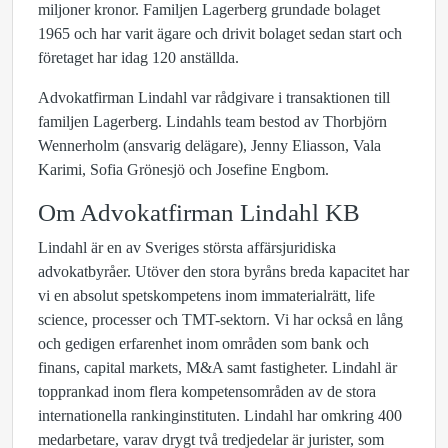
miljoner kronor. Familjen Lagerberg grundade bolaget
1965 och har varit ägare och drivit bolaget sedan start och
företaget har idag 120 anställda.
Advokatfirman Lindahl var rådgivare i transaktionen till
familjen Lagerberg. Lindahls team bestod av Thorbjörn
Wennerholm (ansvarig delägare), Jenny Eliasson, Vala
Karimi, Sofia Grönesjö och Josefine Engbom.
Om Advokatfirman Lindahl KB
Lindahl är en av Sveriges största affärsjuridiska
advokatbyråer. Utöver den stora byråns breda kapacitet har
vi en absolut spetskompetens inom immaterialrätt, life
science, processer och TMT-sektorn. Vi har också en lång
och gedigen erfarenhet inom områden som bank och
finans, capital markets, M&A samt fastigheter. Lindahl är
topprankad inom flera kompetensområden av de stora
internationella rankinginstituten. Lindahl har omkring 400
medarbetare, varav drygt två tredjedelar är jurister, som