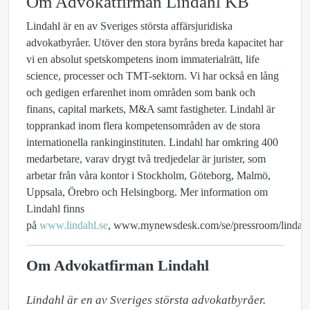
Om Advokatfirman Lindahl KB
Lindahl är en av Sveriges största affärsjuridiska
advokatbyråer. Utöver den stora byråns breda kapacitet har
vi en absolut spetskompetens inom immaterialrätt, life
science, processer och TMT-sektorn. Vi har också en lång
och gedigen erfarenhet inom områden som bank och
finans, capital markets, M&A samt fastigheter. Lindahl är
topprankad inom flera kompetensområden av de stora
internationella rankinginstituten.
Lindahl har omkring 400
medarbetare, varav drygt två tredjedelar är jurister
, som
arbetar från våra kontor i Stockholm, Göteborg, Malmö,
Uppsala, Örebro och Helsingborg. Mer information om
Lindahl finns
på
www.lindahl.se
,
www.mynewsdesk.com/se/pressroom/lindah
Om Advokatfirman Lindahl
Lindahl är en av Sveriges största advokatbyråer. 