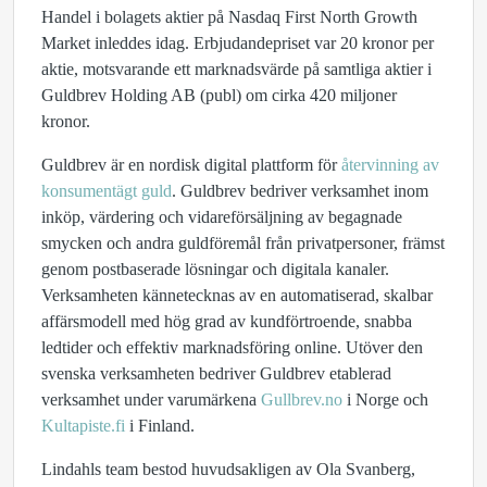
Handel i bolagets aktier på Nasdaq First North Growth
Market inleddes idag. Erbjudandepriset var 20 kronor per
aktie, motsvarande ett marknadsvärde på samtliga aktier i
Guldbrev Holding AB (publ) om cirka 420 miljoner
kronor.
Guldbrev är en nordisk digital plattform för
återvinning av
konsumentägt guld
. Guldbrev bedriver verksamhet inom
inköp, värdering och vidareförsäljning av begagnade
smycken och andra guldföremål från privatpersoner, främst
genom postbaserade lösningar och digitala kanaler.
Verksamheten kännetecknas av en automatiserad, skalbar
affärsmodell med hög grad av kundförtroende, snabba
ledtider och effektiv marknadsföring online. Utöver den
svenska verksamheten bedriver Guldbrev etablerad
verksamhet under varumärkena
Gullbrev.no
i Norge och
Kultapiste.fi
i Finland.
Lindahls team bestod huvudsakligen av Ola Svanberg,