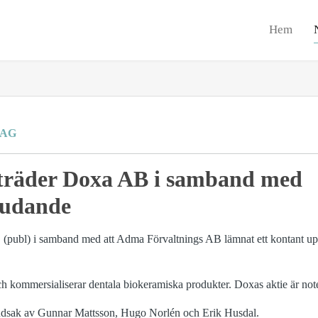
Hem
RAG
eträder Doxa AB i samband med
judande
 (publ) i samband med att Adma Förvaltnings AB lämnat ett kontant up
och kommersialiserar dentala biokeramiska produkter. Doxas aktie är not
udsak av Gunnar Mattsson, Hugo Norlén och Erik Husdal.