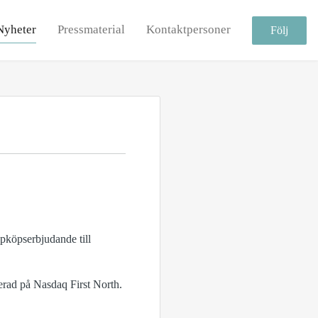
Nyheter
Pressmaterial
Kontaktpersoner
Följ
pköpserbjudande till
erad på Nasdaq First North.