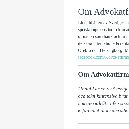
Om Advokatf
Lindahl är en av Sveriges st
spetskompetens inom immater
områden som bank och finan
de stora internationella ran
Örebro och Helsingborg. Me
facebook.com/Advokatfirm
Om Advokatfirm
Lindahl är en av Sverige
och teknikintensiva bran
immaterialrätt, life scie
erfarenhet inom områden 