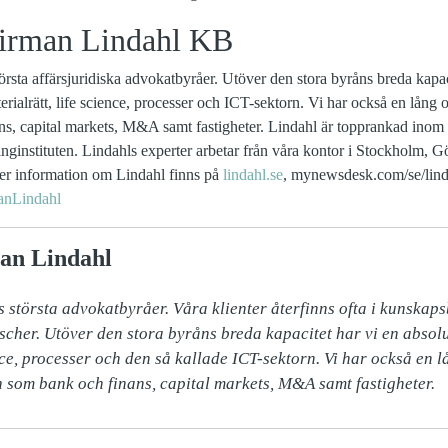
irman Lindahl KB
örsta affärsjuridiska advokatbyråer. Utöver den stora byråns breda kapac
ialrätt, life science, processer och ICT-sektorn. Vi har också en lång
s, capital markets, M&A samt fastigheter. Lindahl är topprankad ino
kinginstituten. Lindahls experter arbetar från våra kontor i Stockholm,
r information om Lindahl finns på
lindahl.se
, mynewsdesk.com/se/lind
anLindahl
an Lindahl
s största advokatbyråer. Våra klienter återfinns ofta i kunskaps
scher. Utöver den stora byråns breda kapacitet har vi en absol
nce, processer och den så kallade ICT-sektorn. Vi har också en l
som bank och finans, capital markets, M&A samt fastigheter.