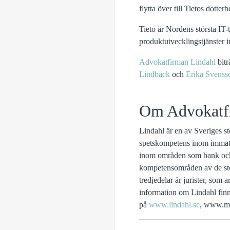
flytta över till Tietos dotterb
Tieto är Nordens största IT-
produktutvecklingstjänster
Advokatfirman Lindahl
bit
Lindbäck
och
Erika Svenss
Om Advokatf
Lindahl är en av Sveriges st
spetskompetens inom immater
inom områden som bank och 
kompetensområden av de stor
tredjedelar är jurister
, som a
information om Lindahl fin
på
www.lindahl.se
,
www.my