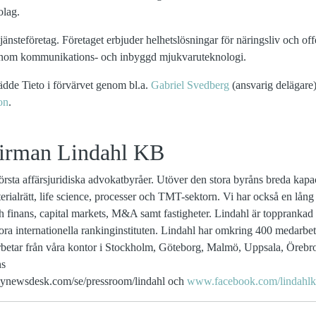
olag.
tjänsteföretag. Företaget erbjuder helhetslösningar för näringsliv och off
 inom kommunikations- och inbyggd mjukvaruteknologi.
rädde Tieto i förvärvet genom bl.a.
Gabriel Svedberg
(ansvarig delägare
on
.
irman Lindahl KB
örsta affärsjuridiska advokatbyråer. Utöver den stora byråns breda kapac
ialrätt, life science, processer och TMT-sektorn. Vi har också en lång
finans, capital markets, M&A samt fastigheter. Lindahl är topprankad 
a internationella rankinginstituten.
Lindahl har omkring 400 medarbeta
rbetar från våra kontor i Stockholm, Göteborg, Malmö, Uppsala, Öreb
ns
newsdesk.com/se/pressroom/lindahl
och
www.facebook.com/lindahlka