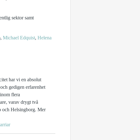
entlig sektor samt
),
Michael Edquist
,
Helena
itet har vi en absolut
 och gedigen erfarenhet
inom flera
re, varav drygt två
ro och Helsingborg. Mer
rriar