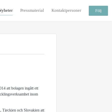
Nyheter
Pressmaterial
Kontaktpersoner
Följ
 att bolagen ingått ett
vecklingsverksamhet inom
, Tjeckien och Slovakien att