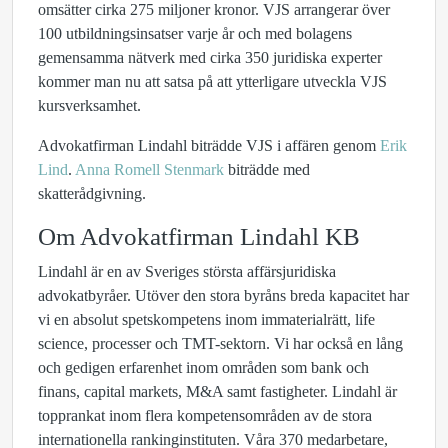
omsätter cirka 275 miljoner kronor. VJS arrangerar över
100 utbildningsinsatser varje år och med bolagens
gemensamma nätverk med cirka 350 juridiska experter
kommer man nu att satsa på att ytterligare utveckla VJS
kursverksamhet.
Advokatfirman Lindahl biträdde VJS i affären genom
Erik
Lind
.
Anna Romell Stenmark
biträdde med
skatterådgivning.
Om Advokatfirman Lindahl KB
Lindahl är en av Sveriges största affärsjuridiska
advokatbyråer. Utöver den stora byråns breda kapacitet har
vi en absolut spetskompetens inom immaterialrätt, life
science, processer och TMT-sektorn. Vi har också en lång
och gedigen erfarenhet inom områden som bank och
finans, capital markets, M&A samt fastigheter. Lindahl är
topprankat inom flera kompetensområden av de stora
internationella rankinginstituten. Våra 370 medarbetare,