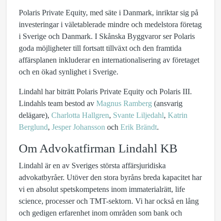
Polaris Private Equity, med säte i Danmark, inriktar sig på
investeringar i väletablerade mindre och medelstora företag
i Sverige och Danmark. I Skånska Byggvaror ser Polaris
goda möjligheter till fortsatt tillväxt och den framtida
affärsplanen inkluderar en internationalisering av företaget
och en ökad synlighet i Sverige.
Lindahl har biträtt Polaris Private Equity och Polaris III.
Lindahls team bestod av
Magnus Ramberg
(ansvarig
delägare),
Charlotta Hallgren
,
Svante Liljedahl
,
Katrin
Berglund
,
Jesper Johansson
och
Erik Brändt
.
Om Advokatfirman Lindahl KB
Lindahl är en av Sveriges största affärsjuridiska
advokatbyråer. Utöver den stora byråns breda kapacitet har
vi en absolut spetskompetens inom immaterialrätt, life
science, processer och TMT-sektorn. Vi har också en lång
och gedigen erfarenhet inom områden som bank och