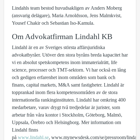
Lindahls team bestod huvudsakligen av Anders Moberg
(ansvarig delägare), Maria Arnoldsson, Jens Malmkvist,
Yousef Chakir och Sebastian Iso-Kamula.
Om Advokatfirman Lindahl KB
Lindahl är en av Sveriges största affärsjuridiska
advokatbyråer. Utöver den stora byråns breda kapacitet har
vi en absolut spetskompetens inom immaterialrätt, life
science, processer och TMT-sektorn. Vi har också en lång
och gedigen erfarenhet inom områden som bank och
finans, capital markets, M&A samt fastigheter. Lindahl är
topprankad inom flera kompetensområden av de stora
internationella rankinginstituten. Lindahl har omkring 400
medarbetare, varav drygt två tredjedelar är jurister, som
arbetar från våra kontor i Stockholm, Göteborg, Malmö,
Uppsala, Örebro och Helsingborg. Mer information om
Lindahl finns
på
www.lindahl.se
, www.mynewsdesk.com/se/pressroom/lindah