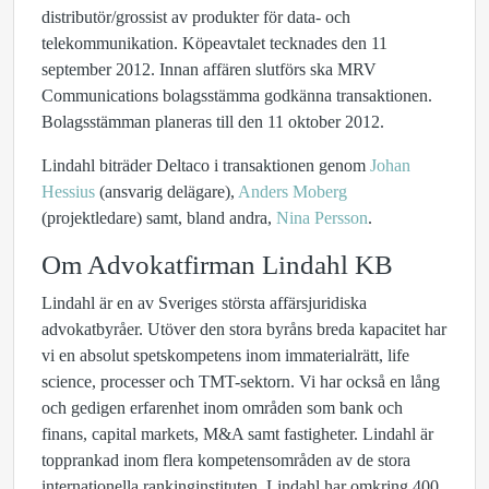
distributör/grossist av produkter för data- och
telekommunikation. Köpeavtalet tecknades den 11
september 2012. Innan affären slutförs ska MRV
Communications bolagsstämma godkänna transaktionen.
Bolagsstämman planeras till den 11 oktober 2012.
Lindahl biträder Deltaco i transaktionen genom
Johan
Hessius
(ansvarig delägare),
Anders Moberg
(projektledare) samt, bland andra,
Nina Persson
.
Om Advokatfirman Lindahl KB
Lindahl är en av Sveriges största affärsjuridiska
advokatbyråer. Utöver den stora byråns breda kapacitet har
vi en absolut spetskompetens inom immaterialrätt, life
science, processer och TMT-sektorn. Vi har också en lång
och gedigen erfarenhet inom områden som bank och
finans, capital markets, M&A samt fastigheter. Lindahl är
topprankad inom flera kompetensområden av de stora
internationella rankinginstituten.
Lindahl har omkring 400