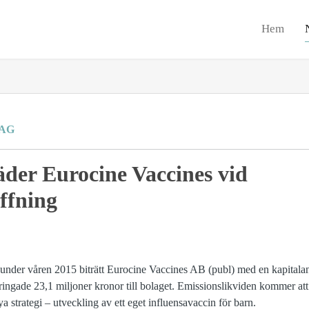
Hem
AG
äder Eurocine Vaccines vid
ffning
under våren 2015 biträtt Eurocine Vaccines AB (publ) med en kapitalan
ringade 23,1 miljoner kronor till bolaget. Emissionslikviden kommer at
ya strategi – utveckling av ett eget influensavaccin för barn.