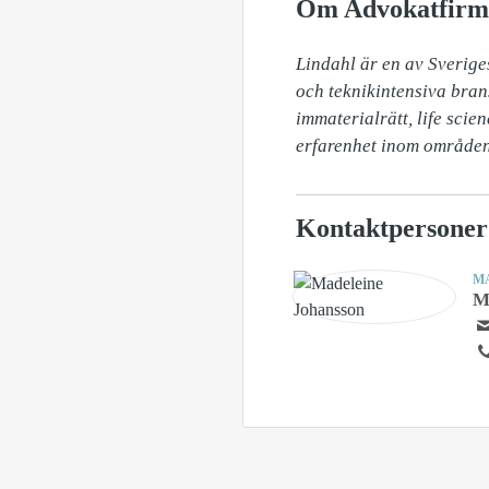
Om Advokatfirm
Lindahl är en av Sverige
och teknikintensiva bran
immaterialrätt, life scie
erfarenhet inom områden 
Kontaktpersoner
M
M