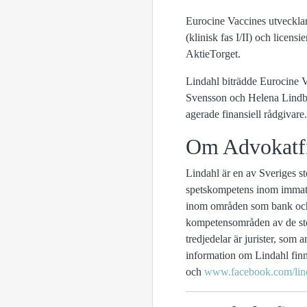
Eurocine Vaccines utvecklar
(klinisk fas I/II) och licens
AktieTorget.
Lindahl biträdde Eurocine V
Svensson och Helena Lindb
agerade finansiell rådgivare.
Om Advokatf
Lindahl är en av Sveriges st
spetskompetens inom immater
inom områden som bank och 
kompetensområden av de stor
tredjedelar är jurister, so
information om Lindahl fin
och
www.facebook.com/lind