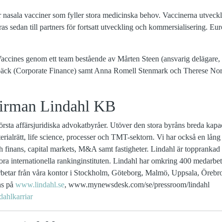
 nasala vacciner som fyller stora medicinska behov. Vaccinerna utveckla
ieras sedan till partners för fortsatt utveckling och kommersialisering. Eur
accines genom ett team bestående av Mårten Steen (ansvarig delägare,
äck (Corporate Finance) samt Anna Romell Stenmark och Therese Nor
irman Lindahl KB
örsta affärsjuridiska advokatbyråer. Utöver den stora byråns breda kapac
ialrätt, life science, processer och TMT-sektorn. Vi har också en lång
finans, capital markets, M&A samt fastigheter. Lindahl är topprankad 
a internationella rankinginstituten. Lindahl har omkring 400 medarbeta
m arbetar från våra kontor i Stockholm, Göteborg, Malmö, Uppsala, Öreb
ns på
www.lindahl.se
, www.mynewsdesk.com/se/pressroom/lindahl
ahlkarriar