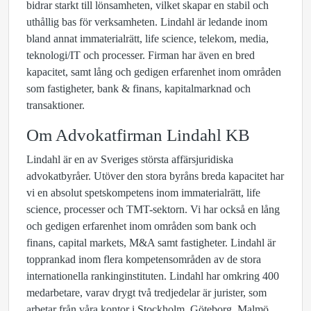
bidrar starkt till lönsamheten, vilket skapar en stabil och
uthållig bas för verksamheten. Lindahl är ledande inom
bland annat immaterialrätt, life science, telekom, media,
teknologi/IT och processer. Firman har även en bred
kapacitet, samt lång och gedigen erfarenhet inom områden
som fastigheter, bank & finans, kapitalmarknad och
transaktioner.
Om Advokatfirman Lindahl KB
Lindahl är en av Sveriges största affärsjuridiska
advokatbyråer. Utöver den stora byråns breda kapacitet har
vi en absolut spetskompetens inom immaterialrätt, life
science, processer och TMT-sektorn. Vi har också en lång
och gedigen erfarenhet inom områden som bank och
finans, capital markets, M&A samt fastigheter. Lindahl är
topprankad inom flera kompetensområden av de stora
internationella rankinginstituten. Lindahl har omkring 400
medarbetare, varav drygt två tredjedelar är jurister, som
arbetar från våra kontor i Stockholm, Göteborg, Malmö,