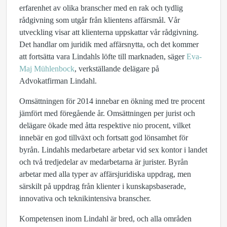
erfarenhet av olika branscher med en rak och tydlig
rådgivning som utgår från klientens affärsmål. Vår
utveckling visar att klienterna uppskattar vår rådgivning.
Det handlar om juridik med affärsnytta, och det kommer
att fortsätta vara Lindahls löfte till marknaden, säger
Eva-
Maj Mühlenbock
, verkställande delägare på
Advokatfirman Lindahl.
Omsättningen för 2014 innebar en ökning med tre procent
jämfört med föregående år. Omsättningen per jurist och
delägare ökade med åtta respektive nio procent, vilket
innebär en god tillväxt och fortsatt god lönsamhet för
byrån. Lindahls medarbetare arbetar vid sex kontor i landet
och två tredjedelar av medarbetarna är jurister. Byrån
arbetar med alla typer av affärsjuridiska uppdrag, men
särskilt på uppdrag från klienter i kunskapsbaserade,
innovativa och teknikintensiva branscher.
Kompetensen inom Lindahl är bred, och alla områden