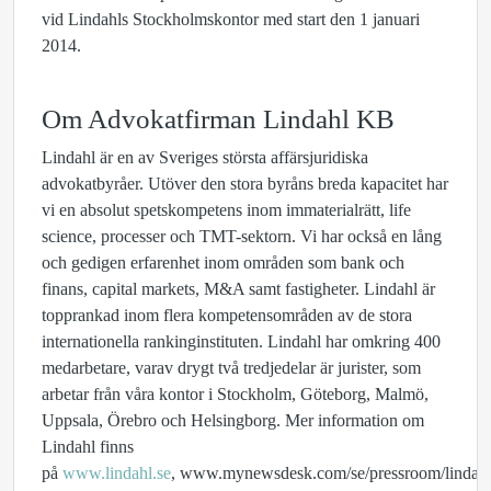
vid Lindahls Stockholmskontor med start den 1 januari
2014.
Om Advokatfirman Lindahl KB
Lindahl är en av Sveriges största affärsjuridiska
advokatbyråer. Utöver den stora byråns breda kapacitet har
vi en absolut spetskompetens inom immaterialrätt, life
science, processer och TMT-sektorn. Vi har också en lång
och gedigen erfarenhet inom områden som bank och
finans, capital markets, M&A samt fastigheter. Lindahl är
topprankad inom flera kompetensområden av de stora
internationella rankinginstituten.
Lindahl har omkring 400
medarbetare, varav drygt två tredjedelar är jurister
, som
arbetar från våra kontor i Stockholm, Göteborg, Malmö,
Uppsala, Örebro och Helsingborg. Mer information om
Lindahl finns
på
www.lindahl.se
,
www.mynewsdesk.com/se/pressroom/lindah