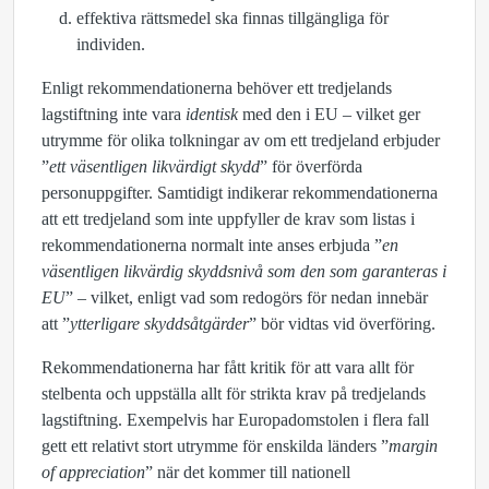
effektiva rättsmedel ska finnas tillgängliga för
individen.
Enligt rekommendationerna behöver ett tredjelands
lagstiftning inte vara
identisk
med den i EU – vilket ger
utrymme för olika tolkningar av om ett tredjeland erbjuder
”
ett väsentligen likvärdigt skydd
” för överförda
personuppgifter. Samtidigt indikerar rekommendationerna
att ett tredjeland som inte uppfyller de krav som listas i
rekommendationerna normalt inte anses erbjuda ”
en
väsentligen likvärdig skyddsnivå som den som garanteras i
EU
” – vilket, enligt vad som redogörs för nedan innebär
att ”
ytterligare skyddsåtgärder
” bör vidtas vid överföring.
Rekommendationerna har fått kritik för att vara allt för
stelbenta
och uppställa allt för strikta krav på tredjelands
lagstiftning. Exempelvis har Europadomstolen i flera fall
gett ett relativt stort utrymme för enskilda länders ”
margin
of appreciation
” när det kommer till nationell