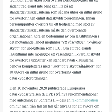
tydliggör att en aktör som överför personuppgifter till ett
sådant tredjeland inte blint kan lita på att
standardavtalsklausulerna som sådana utgör en giltig grund
för överföringen enligt dataskyddsförordningen. Innan
personuppgifter överförs till ett tredjeland med stöd av
standardavtalsklausulerna måste den överförande
organisationen göra en bedömning av om lagstiftningen i
det mottagande landet möjliggör ”
ett väsentligen likvärdigt
skydd
” för uppgifterna som i EU. Om ett tredjelands
lagstiftning inte möjliggör ett väsentligen likvärdigt skydd
för överförda uppgifter kan standardavtalsklausulerna
behöva kompletteras med ”
ytterligare skyddsåtgärder
” för
att utgöra en giltig grund för överföring enligt
dataskyddsförordningen.
Den 10 november 2020 publicerade Europeiska
dataskyddsstyrelsen (EDPB) två nya rekommendationer
med anledning av Schrems II – dels en
rekommendation
om hur man från fall till
fall går tillväga för att avgöra om