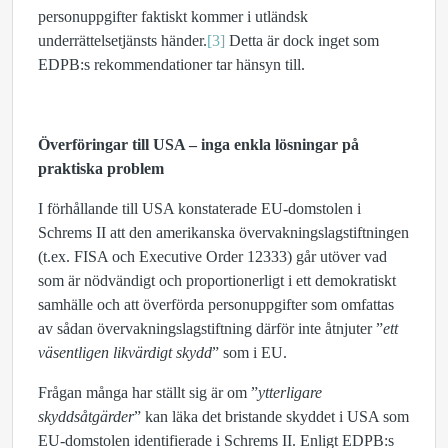
personuppgifter faktiskt kommer i utländsk
underrättelsetjänsts händer.
[3]
Detta är dock inget som
EDPB:s rekommendationer tar hänsyn till.
Överföringar till USA – inga enkla lösningar på
praktiska problem
I förhållande till USA konstaterade EU-domstolen i
Schrems II att den amerikanska övervakningslagstiftningen
(t.ex. FISA och Executive Order 12333) går utöver vad
som är nödvändigt och proportionerligt i ett demokratiskt
samhälle och att överförda personuppgifter som omfattas
av sådan övervakningslagstiftning därför inte åtnjuter ”
ett
väsentligen likvärdigt skydd
” som i EU.
Frågan många har ställt sig är om ”
ytterligare
skyddsåtgärder
” kan läka det bristande skyddet i USA som
EU-domstolen identifierade i Schrems II. Enligt EDPB:s