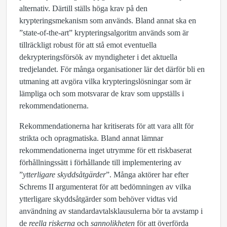
alternativ. Därtill ställs höga krav på den
krypteringsmekanism som används. Bland annat ska en
”state-of-the-art” krypteringsalgoritm används som är
tillräckligt robust för att stå emot eventuella
dekrypteringsförsök av myndigheter i det aktuella
tredjelandet. För många organisationer lär det därför bli en
utmaning att avgöra vilka krypteringslösningar som är
lämpliga och som motsvarar de krav som uppställs i
rekommendationerna.
Rekommendationerna har kritiserats för att vara allt för
strikta och opragmatiska. Bland annat lämnar
rekommendationerna inget utrymme för ett riskbaserat
förhållningssätt i förhållande till implementering av
”
ytterligare skyddsåtgärder
”. Många aktörer har efter
Schrems II argumenterat för att bedömningen av vilka
ytterligare skyddsåtgärder som behöver vidtas vid
användning av standardavtalsklausulerna bör ta avstamp i
de
reella riskerna
och
sannolikheten
för att överförda