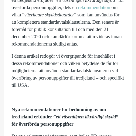
ett tredjeland erbjuder ”
ett
väsentligen likvärdigt skydd
” för
överförda personuppgifter, dels en
rekommendation
om
vilka ”
ytterligare skyddsåtgärder
” som kan användas för
att komplettera standardavtalsklausulerna. Den senare är
föremål för publik konsultation till och med den 21
december 2020 och kan därför komma att revideras innan
rekommendationerna slutligt antas.
I denna artikel redogör vi övergripande för innehållet i
dessa rekommendationer
och vilken betydelse de får för
möjligheterna att använda standardavtalsklausulerna vid
överföring av personuppgifter till tredjeland – och specifikt
till USA.
Nya rekommendationer för bedömning av om
tredjeland erbjuder ”
ett väsentligen likvärdigt skydd
”
för överförda personuppgifter