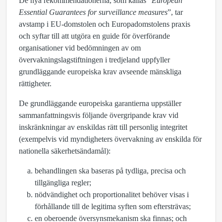
De nya rekommendationerna, som kallas ”
European
Essential Guarantees for surveillance measures
”, tar
avstamp i EU-domstolen och Europadomstolens praxis
och syftar till att utgöra en guide för överförande
organisationer vid bedömningen av om
övervakningslagstiftningen i tredjeland uppfyller
grundläggande europeiska krav avseende mänskliga
rättigheter.
De grundläggande europeiska garantierna uppställer
sammanfattningsvis följande övergripande krav vid
inskränkningar av enskildas rätt till personlig integritet
(exempelvis vid myndigheters övervakning av enskilda för
nationella säkerhetsändamål):
behandlingen ska baseras på tydliga, precisa och
tillgängliga regler;
nödvändighet och proportionalitet behöver visas i
förhållande till de legitima syften som eftersträvas;
en oberoende översynsmekanism ska finnas; och