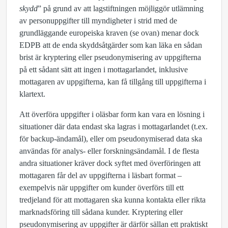
skydd
” på grund av att lagstiftningen möjliggör utlämning
av personuppgifter till myndigheter i strid med de
grundläggande europeiska kraven (se ovan) menar dock
EDPB att de enda skyddsåtgärder som kan läka en sådan
brist är kryptering eller pseudonymisering av uppgifterna
på ett sådant sätt att ingen i mottagarlandet, inklusive
mottagaren av uppgifterna, kan få tillgång till uppgifterna i
klartext.
Att överföra uppgifter i oläsbar form kan vara en lösning i
situationer där data endast ska lagras i mottagarlandet (t.ex.
för backup-ändamål), eller om pseudonymiserad data ska
användas för analys- eller forskningsändamål. I de flesta
andra situationer kräver dock syftet med överföringen att
mottagaren får del av uppgifterna i läsbart format –
exempelvis när uppgifter om kunder överförs till ett
tredjeland för att mottagaren ska kunna kontakta eller rikta
marknadsföring till sådana kunder. Kryptering eller
pseudonymisering av uppgifter är därför sällan ett praktiskt